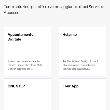
Tante soluzioni per offrire valore aggiunto ai tuoi Servizi di
Accesso
Appuntamento
Help me
Digitale
Il servizio consente sia al tuo
Per i tuoi clienti finali, soluzioni
Cliente Finale, che al tuo Call
chiavi in mano di assistenza
Center di prendere ....
tecnica su applicativi ....
ONE STEP
Four App