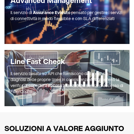
Advanced Management
Il servizio di
Assurance Evoluto
pensato per gestire i servizi
di connettività in modo flessibile e con SLA differenziati
Line Fast Check
Il servizio basato su API che forniscono dati relativi alla
diagnosi delle proprie linee in consistenza e dati inerenti la
verifca di copertura su base indirizzo dei servizi di accesso di
FiberCop
SOLUZIONI A VALORE AGGIUNTO