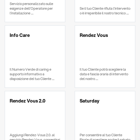
Servizio personalizzato sulle
esigenze dell’Operatore per
Se il tuo Cliente rifiuta l’intervento
l’installazione ....
o è irreperibile il nostro tecnico ....
Info Care
Rendez Vous
Il Numero Verde di caring e
Il tuo Cliente potrà scegliere la
supporto informativo a
data e fascia oraria di intervento
disposizione del tuo Cliente ....
del nostro ....
Rendez Vous 2.0
Saturday
Aggiungi Rendez-Vous 2.0. al
Per consentire al tuo Cliente
servizio Rendez Vous, consentirai
Finale di scegliere anche il sabato