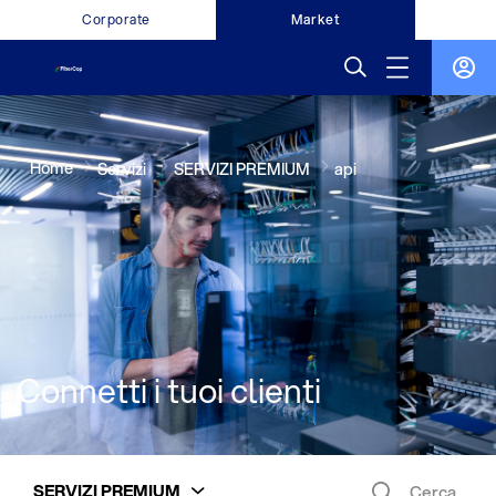
Corporate
Market
Home
Servizi
SERVIZI PREMIUM
api
Connetti i tuoi clienti
SERVIZI PREMIUM