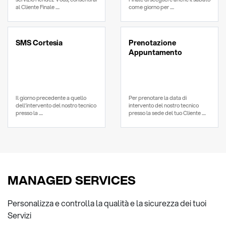
al Cliente Finale ....
come giorno per ....
SMS Cortesia
Prenotazione
Appuntamento
Il giorno precedente a quello
Per prenotare la data di
dell’intervento del nostro tecnico
intervento del nostro tecnico
presso la ....
presso la sede del tuo Cliente ....
MANAGED SERVICES
Personalizza e controlla la qualità e la sicurezza dei tuoi
Servizi