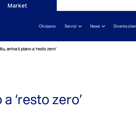
Market
Chi siamo
Servizi
News
Diventa clie
Blu, arriva il piano a ‘resto zero’
o a ‘resto zero’