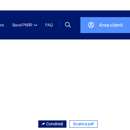
Area clienti
nte
Bandi PNRR
FAQ
Condividi
Scarica pdf