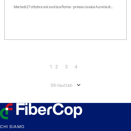
Martedì 27 ottobre si è svolta a Roma - presso la sala Aurelia di ...
1
2
3
4
59 risultati
CHI SIAMO