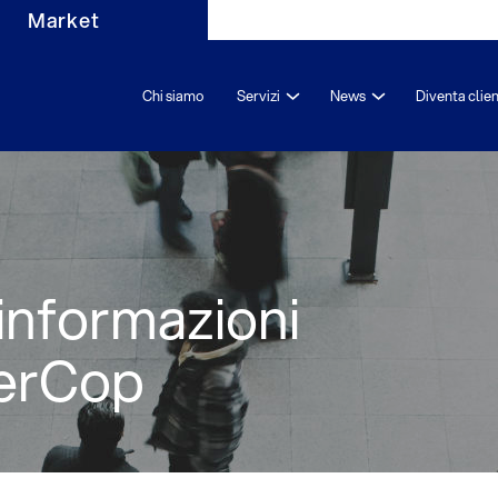
Market
Chi siamo
Servizi
News
Diventa clie
 informazioni
berCop