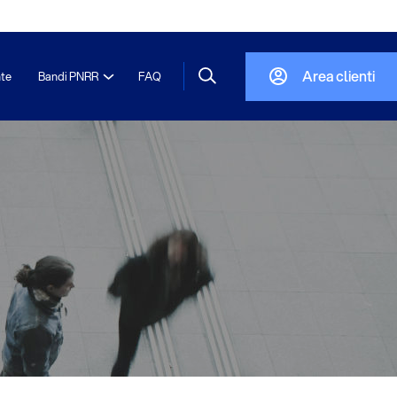
Area clienti
nte
Bandi PNRR
FAQ