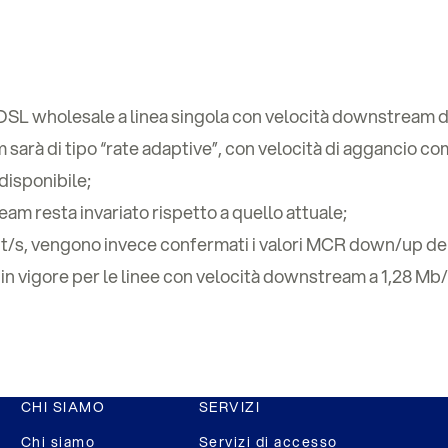
ta ADSL wholesale a linea singola con velocità downstream 
am sarà di tipo “rate adaptive”, con velocità di aggancio co
disponibile;
ream resta invariato rispetto a quello attuale;
t/s, vengono invece confermati i valori MCR down/up dei 
in vigore per le linee con velocità downstream a 1,28 Mb/
CHI SIAMO
SERVIZI
Chi siamo
Servizi di accesso