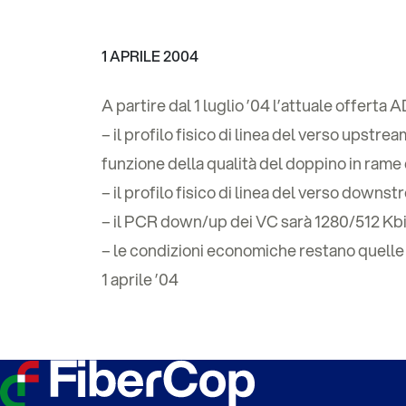
1 APRILE 2004
A partire dal 1 luglio ’04 l’attuale offer
– il profilo fisico di linea del verso upstre
funzione della qualità del doppino in rame 
– il profilo fisico di linea del verso downst
– il PCR down/up dei VC sarà 1280/512 Kbi
– le condizioni economiche restano quelle 
1 aprile ’04