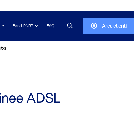
Area clienti
nte
Bandi PNRR
FAQ
it/s
 linee ADSL