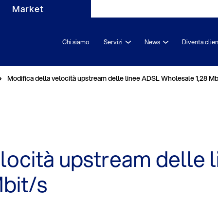
Market
Chi siamo
Servizi
News
Diventa clie
Modifica della velocità upstream delle linee ADSL Wholesale 1,28 Mb
elocità upstream delle
bit/s