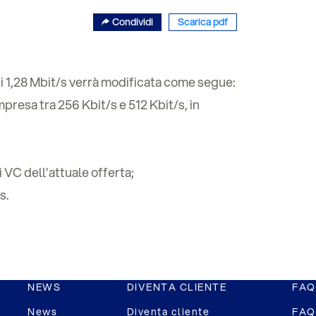
Condividi
Scarica pdf
di 1,28 Mbit/s verrà modificata come segue:
mpresa tra 256 Kbit/s e 512 Kbit/s, in
VC dell’attuale offerta;
s.
NEWS
DIVENTA CLIENTE
FAQ
News
Diventa cliente
FAQ