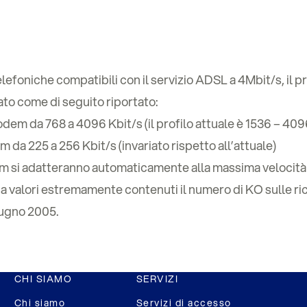
elefoniche compatibili con il servizio ADSL a 4Mbit/s, il pr
ato come di seguito riportato:
em da 768 a 4096 Kbit/s (il profilo attuale è 1536 – 409
da 225 a 256 Kbit/s (invariato rispetto all’attuale)
odem si adatteranno automaticamente alla massima velocità
 valori estremamente contenuti il numero di KO sulle ric
giugno 2005.
CHI SIAMO
SERVIZI
Chi siamo
Servizi di accesso