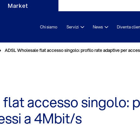
Market
Chi siamo
Servizi
News
Diventa clie
ADSL Wholesale flat accesso singolo: profilo rate adaptive per acces
lat accesso singolo: pr
essi a 4Mbit/s