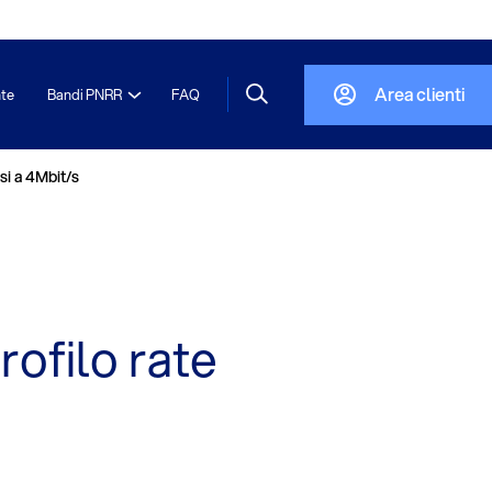
Area clienti
nte
Bandi PNRR
FAQ
si a 4Mbit/s
ofilo rate