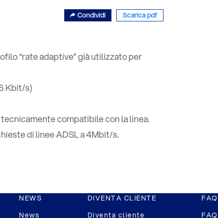
Condividi
Scarica pdf
ofilo “rate adaptive” già utilizzato per
6 Kbit/s)
 tecnicamente compatibile con la linea.
hieste di linee ADSL a 4Mbit/s.
NEWS
DIVENTA CLIENTE
FAQ
News
Diventa cliente
FAQ