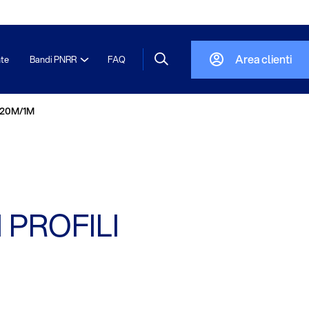
Area clienti
nte
Bandi PNRR
FAQ
 20M/1M
 PROFILI