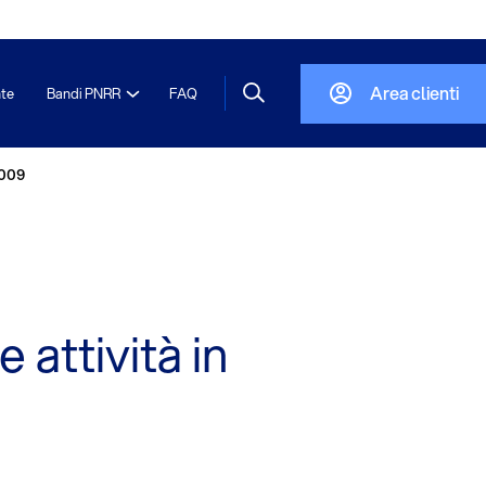
Area clienti
nte
Bandi PNRR
FAQ
2009
 attività in