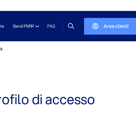
Area clienti
nte
Bandi PNRR
FAQ
/s
ofilo di accesso