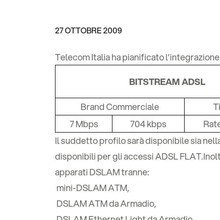
27 OTTOBRE 2009
Telecom Italia ha pianificato l’integrazio
BITSTREAM ADSL
Brand Commerciale
T
7 Mbps
704 kbps
Rat
Il suddetto profilo sarà disponibile sia nel
disponibili per gli accessi ADSL FLAT.Inolt
apparati DSLAM tranne:
 mini-DSLAM ATM,
 DSLAM ATM da Armadio,
 DSLAM Ethernet Light da Armadio.