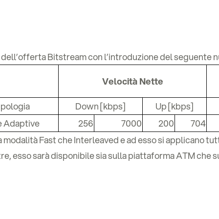
ne dell’offerta Bitstream con l’introduzione del seguente
Velocità Nette
ipologia
Down [kbps]
Up [kbps]
e Adaptive
256
7000
200
704
la modalità Fast che Interleaved e ad esso si applicano tut
re, esso sarà disponibile sia sulla piattaforma ATM che su