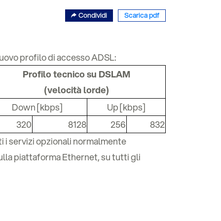
Condividi
Scarica pdf
 nuovo profilo di accesso ADSL:
Profilo tecnico su DSLAM
(velocità lorde)
Down [kbps]
Up [kbps]
320
8128
256
832
ti i servizi opzionali normalmente
lla piattaforma Ethernet, su tutti gli