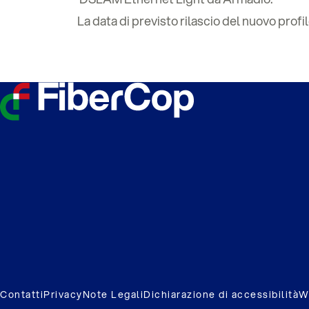
La data di previsto rilascio del nuovo profilo
Contatti
Privacy
Note Legali
Dichiarazione di accessibilità
W