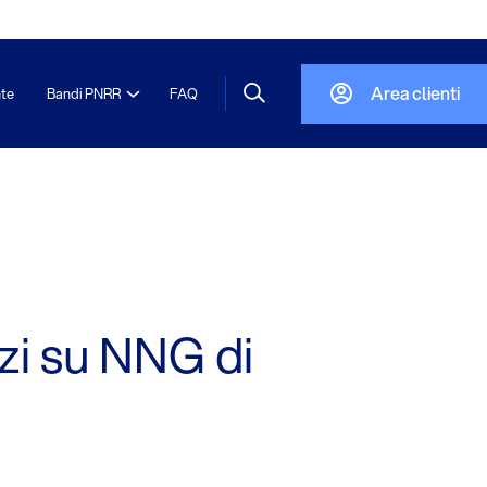
Area clienti
nte
Bandi PNRR
FAQ
izi su NNG di