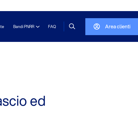
Area clienti
nte
Bandi PNRR
FAQ
ascio ed