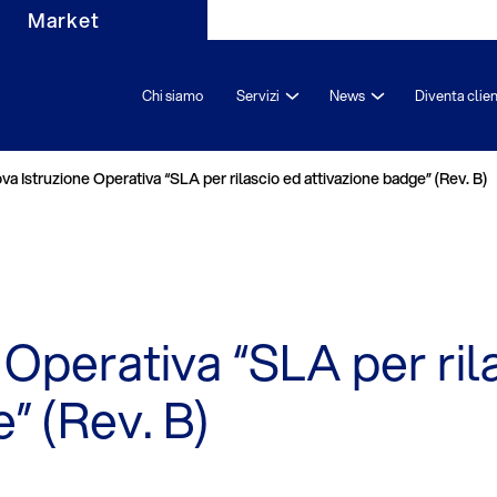
Market
Chi siamo
Servizi
News
Diventa clie
va Istruzione Operativa “SLA per rilascio ed attivazione badge” (Rev. B)
 Operativa “SLA per ril
” (Rev. B)