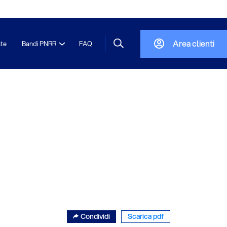
Area clienti
nte
Bandi PNRR
FAQ
Condividi
Scarica pdf