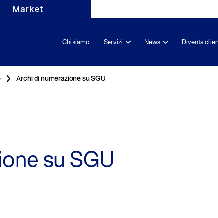
Market
Chi siamo
Servizi
News
Diventa clie
e
Archi di numerazione su SGU
zione su SGU