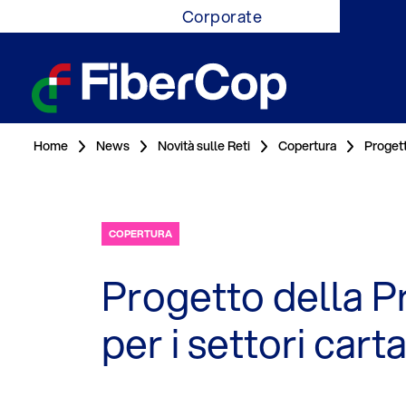
Corporate
Home
News
Novità sulle Reti
Copertura
Progett
COPERTURA
Progetto della P
per i settori car