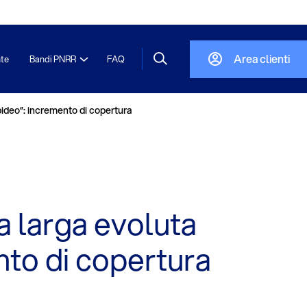
Area clienti
nte
Bandi PNRR
FAQ
apideo”: incremento di copertura
a larga evoluta
ento di copertura