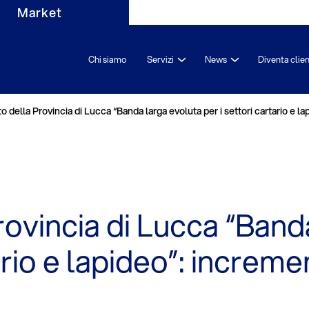
Market
Chi siamo
Servizi
News
Diventa clie
o della Provincia di Lucca “Banda larga evoluta per i settori cartario e l
rovincia di Lucca “Band
tario e lapideo”: increm