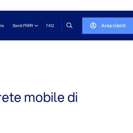
Area clienti
nte
Bandi PNRR
FAQ
rete mobile di