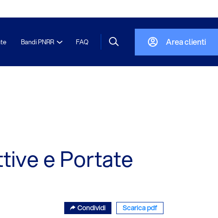
Area clienti
nte
Bandi PNRR
FAQ
tive e Portate
Condividi
Scarica pdf