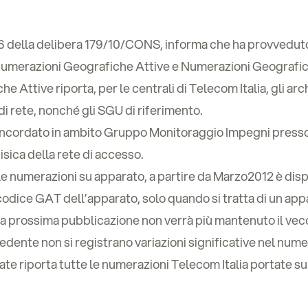
a 6 della delibera 179/10/CONS, informa che ha provveduto
Numerazioni Geografiche Attive e Numerazioni Geografic
 Attive riporta, per le centrali di Telecom Italia, gli arch
di rete, nonché gli SGU di riferimento.
concordato in ambito Gruppo Monitoraggio Impegni pres
isica della rete di accesso.
le numerazioni su apparato, a partire da Marzo2012 è dis
l codice GAT dell’apparato, solo quando si tratta di un ap
la prossima pubblicazione non verrà più mantenuto il vecc
dente non si registrano variazioni significative nel nume
e riporta tutte le numerazioni Telecom Italia portate su