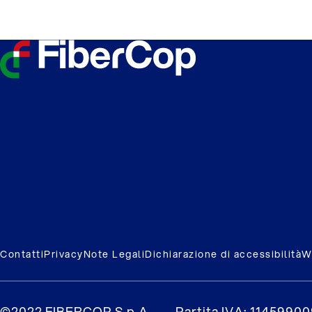
Contatti
Privacy
Note Legali
Dichiarazione di accessibilità
W
©2022 FIBERCOP S.p.A.
Partita IVA: 1145990