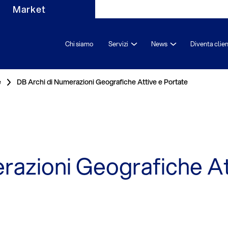
Market
Chi siamo
Servizi
News
Diventa clie
e
DB Archi di Numerazioni Geografiche Attive e Portate
razioni Geografiche At