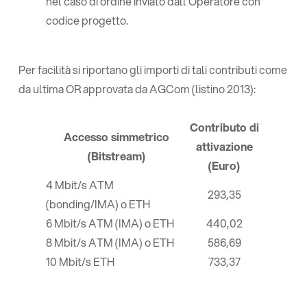
nel caso di ordine inviato dall’Operatore con
codice progetto.
Per facilità si riportano gli importi di tali contributi come
da ultima OR approvata da AGCom (listino 2013):
Contributo di
Accesso simmetrico
attivazione
(Bitstream)
(Euro)
4 Mbit/s ATM
293,35
(bonding/IMA) o ETH
6 Mbit/s ATM (IMA) o ETH
440,02
8 Mbit/s ATM (IMA) o ETH
586,69
10 Mbit/s ETH
733,37