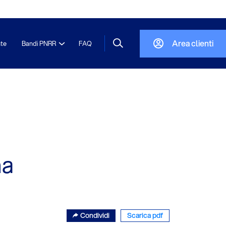
Area clienti
nte
Bandi PNRR
FAQ
ma
Condividi
Scarica pdf