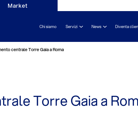
Market
Chi siamo
Servizi
News
Diventa clie
ento centrale Torre Gaia a Roma
trale Torre Gaia a Ro