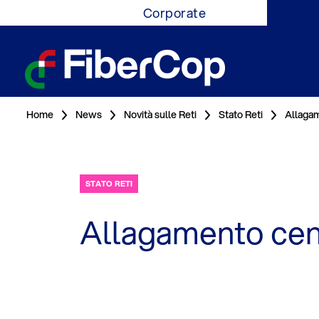
Corporate
Home
News
Novità sulle Reti
Stato Reti
Allagam
STATO RETI
Allagamento cen