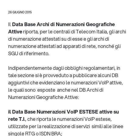
26 GIUGNO 2015
Il
Data Base Archi di Numerazioni Geografiche
Attive
riporta, per le centrali di
Telecom Italia, gli archi
di numerazione attestati su di esse e gli archi di
numerazione attestati ad
apparati di rete, nonché gli
SGU di riferimento.
Indipendentemente dagli obblighi regolamentari, in
tale sezione si è provveduto a pubblicare alcuni DB
aggiuntivi che evidenziano le numerazioni VoIP attive,
le quali sono esposte anche nel DB Archi di
Numerazioni Geografiche Attive:
il Data Base Numerazioni VoIP ESTESE attive su
rete T.I
., che riporta le numerazioni VoIP estese,
utilizzate per la realizzazione di servizi simili alle linee
singole RTG o ISDN BRA;