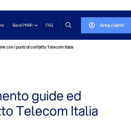
Area clienti
nte
Bandi PNRR
FAQ
nk con i punti di contatto Telecom Italia
mento guide ed
tto Telecom Italia