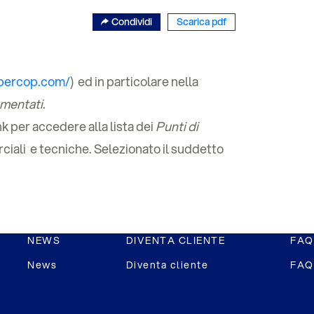
Condividi
Scarica pdf
ibercop.com/
) ed in particolare nella
amentati
.
nk per accedere alla lista dei
Punti di
rciali e tecniche. Selezionato il suddetto
NEWS
DIVENTA CLIENTE
FAQ
News
Diventa cliente
FAQ