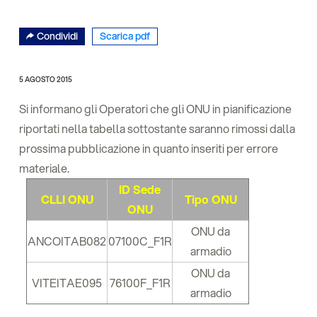
Condividi
Scarica pdf
5 AGOSTO 2015
Si informano gli Operatori che gli ONU in pianificazione
riportati nella tabella sottostante saranno rimossi dalla
prossima pubblicazione in quanto inseriti per errore
materiale.
ID Sede
CLLI ONU
Tipo ONU
ONU
ONU da
ANCOITAB082
07100C_F1R
armadio
ONU da
VITEITAE095
76100F_F1R
armadio