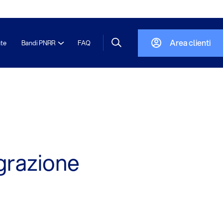
Area clienti
nte
Bandi PNRR
FAQ
grazione