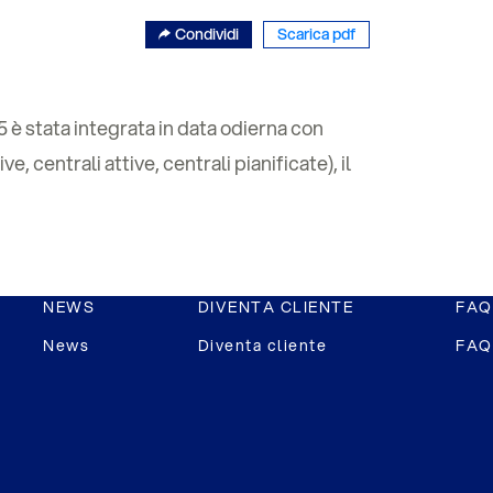
Condividi
Scarica pdf
 è stata integrata in data odierna con
, centrali attive, centrali pianificate), il
NEWS
DIVENTA CLIENTE
FAQ
News
Diventa cliente
FAQ