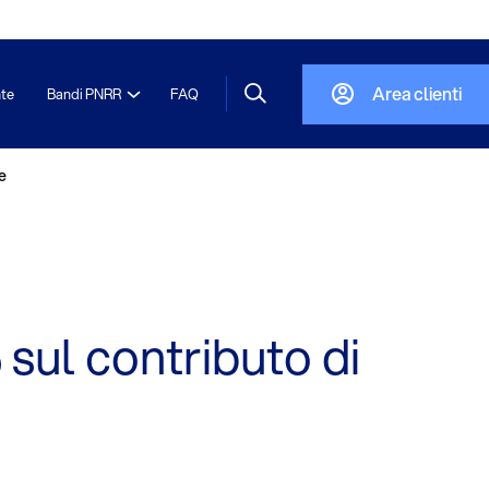
Area clienti
nte
Bandi PNRR
FAQ
e
ul contributo di