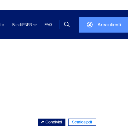
Area clienti
nte
Bandi PNRR
FAQ
Condividi
Scarica pdf