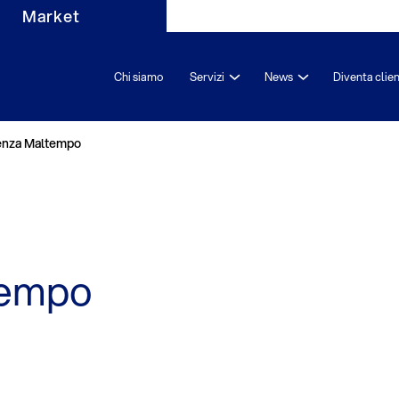
Market
Chi siamo
Servizi
News
Diventa clie
nza Maltempo
tempo