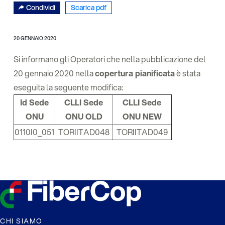
Condividi
Scarica pdf
20 GENNAIO 2020
Si informano gli Operatori che nella pubblicazione del
20 gennaio 2020 nella
copertura pianificata
è stata
eseguita la seguente modifica:
Id Sede
CLLI Sede
CLLI Sede
ONU
ONU OLD
ONU NEW
0110I0_051
TORIITAD048
TORIITAD049
CHI SIAMO