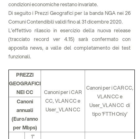
condizioni economiche restano invariate.
Di seguito i Prezzi Geografici per la banda NGA nei 26
Comuni Contendibili validi fino al 31 dicembre 2020.
L’effettivo rilascio in esercizio della nuova release
(tracciato record ver 4.15) sarà confermato con
apposita news, a valle del completamento dei test
funzionali.
PREZZI
GEOGRAFICI
Canoni per i CAR CC,
NEI CC
Canoni per i CAR
VLAN CC e
CC, VLAN CC e
Canoni
User_VLAN CC di
User_VLAN CC
annuali
tipo ‘FTTH Only’
(Euro/anno
per Mbps)
1°