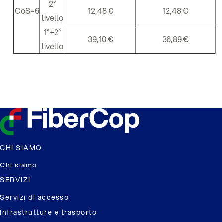
2°
CoS=6
12,48 €
12,48 €
livello
1°+2°
39,10 €
36,89 €
livello
CHI SIAMO
Chi siamo
SERVIZI
Servizi di accesso
Infrastrutture e trasporto