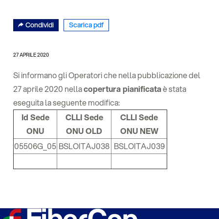
Condividi
Scarica pdf
27 APRILE 2020
Si informano gli Operatori che nella pubblicazione del
27 aprile 2020 nella
copertura pianificata
è stata
eseguita la seguente modifica:
Id Sede
CLLI Sede
CLLI Sede
ONU
ONU OLD
ONU NEW
05506G_05
BSLOITAJ038
BSLOITAJ039