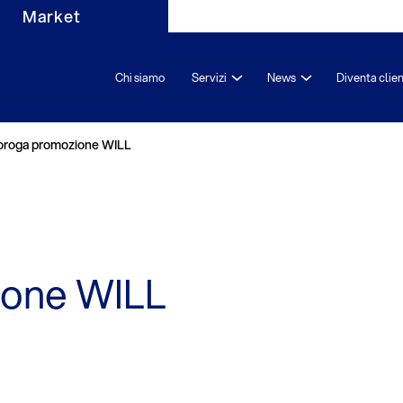
Market
Chi siamo
Servizi
News
Diventa clie
oroga promozione WILL
ione WILL