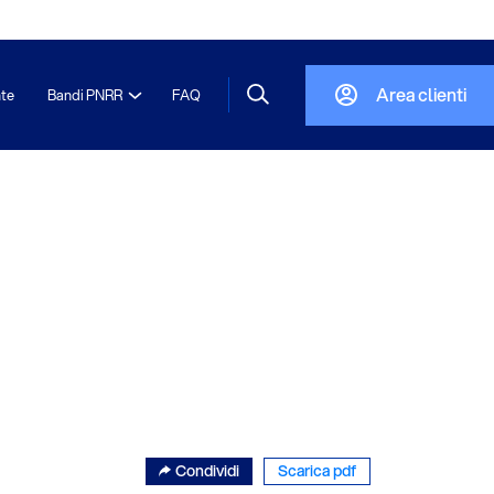
Area clienti
nte
Bandi PNRR
FAQ
Condividi
Scarica pdf