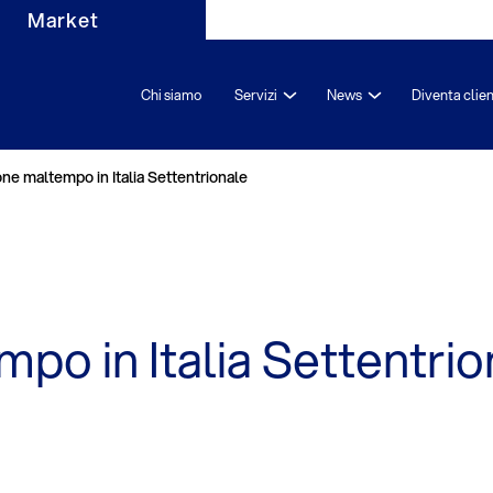
Market
Chi siamo
Servizi
News
Diventa clie
one maltempo in Italia Settentrionale
po in Italia Settentrio