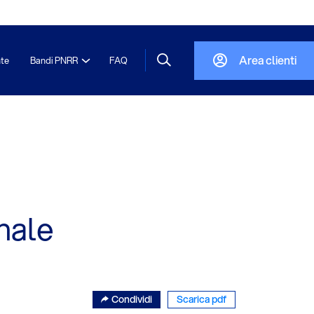
Area clienti
nte
Bandi PNRR
FAQ
nale
Condividi
Scarica pdf