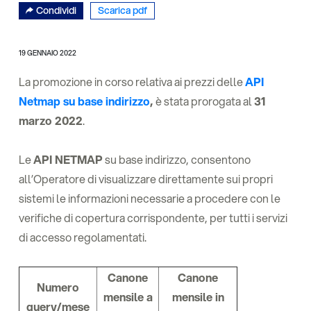
Condividi
Scarica pdf
19 GENNAIO 2022
La promozione in corso relativa ai prezzi delle
API
Netmap su base indirizzo
,
è stata prorogata al
31
marzo 2022
.
Le
API NETMAP
su base indirizzo, consentono
all’Operatore di visualizzare direttamente sui propri
sistemi le informazioni necessarie a procedere con le
verifiche di copertura corrispondente, per tutti i servizi
di accesso regolamentati.
Canone
Canone
Numero
mensile a
mensile in
query/mese