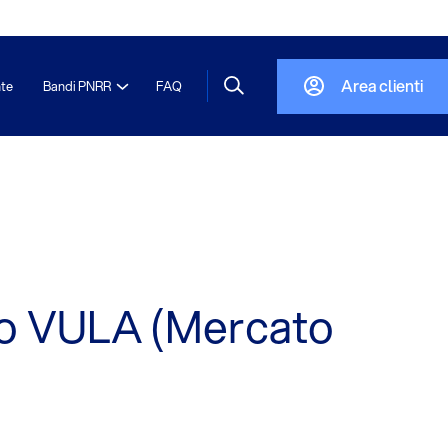
Area clienti
nte
Bandi PNRR
FAQ
izio VULA (Mercato