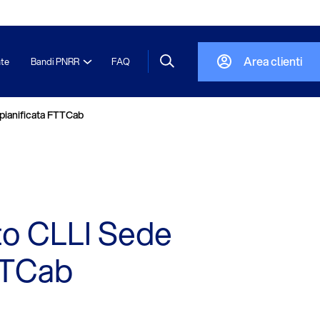
Area clienti
nte
Bandi PNRR
FAQ
pianificata FTTCab
o CLLI Sede
FTTCab