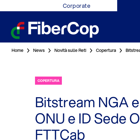
Corporate
Home
News
Novità sulle Reti
Copertura
Bitstr
COPERTURA
Bitstream NGA e
ONU e ID Sede ON
FTTCab