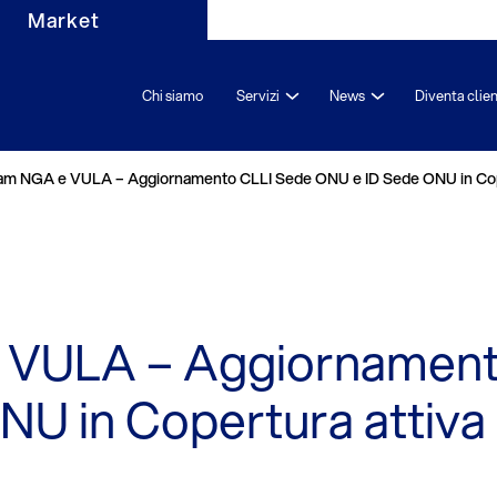
Market
Chi siamo
Servizi
News
Diventa clie
eam NGA e VULA – Aggiornamento CLLI Sede ONU e ID Sede ONU in Coper
 VULA – Aggiornament
U in Copertura attiva e