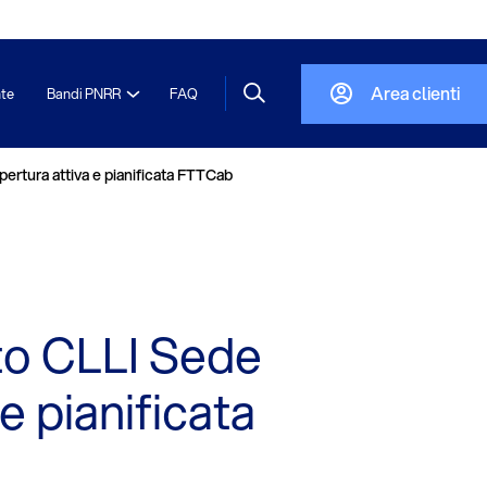
Area clienti
nte
Bandi PNRR
FAQ
tura attiva e pianificata FTTCab
o CLLI Sede
 pianificata