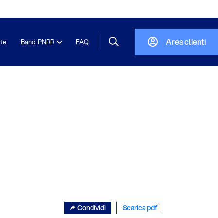
Area clienti
nte
Bandi PNRR
FAQ
Condividi
Scarica pdf