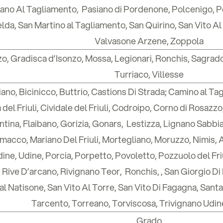
no Al Tagliamento, Pasiano di Pordenone, Polcenigo, Po
elda, San Martino al Tagliamento, San Quirino, San Vito A
Valvasone Arzene, Zoppola
o, Gradisca d’Isonzo, Mossa, Legionari, Ronchis, Sagrad
Turriaco, Villesse
liano, Bicinicco, Buttrio, Castions Di Strada; Camino a
 del Friuli, Cividale del Friuli, Codroipo, Corno di Rosa
entina, Flaibano, Gorizia, Gonars, Lestizza, Lignano Sab
acco, Mariano Del Friuli, Mortegliano, Moruzzo, Nimis,
 Udine, Udine, Porcia, Porpetto, Povoletto, Pozzuolo del F
Rive D’arcano, Rivignano Teor, Ronchis, , San Giorgio Di
al Natisone, San Vito Al Torre, San Vito Di Fagagna, Sant
Tarcento, Torreano, Torviscosa, Trivignano Udi
Grado