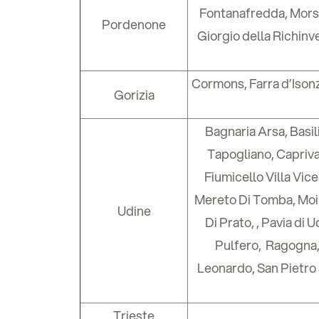
Fontanafredda, Morsa
Pordenone
Giorgio della Richinv
Cormons, Farra d’Isonz
Gorizia
Bagnaria Arsa, Basi
Tapogliano, Capriva
Fiumicello Villa Vic
Mereto Di Tomba, Moim
Udine
Di Prato, , Pavia di
Pulfero, Ragogna, 
Leonardo, San Pietro 
Trieste