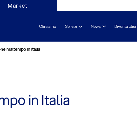
Market
Chi siamo
Servizi
News
Diventa clie
one maltempo in Italia
po in Italia