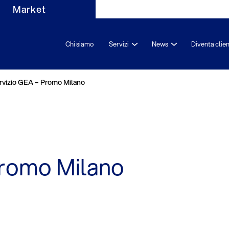
Market
Chi siamo
Servizi
News
Diventa clie
rvizio GEA – Promo Milano
Promo Milano