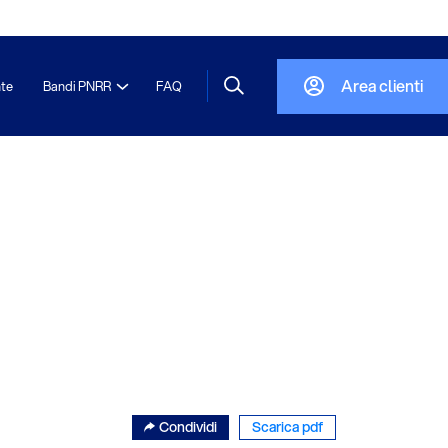
Area clienti
nte
Bandi PNRR
FAQ
Condividi
Scarica pdf