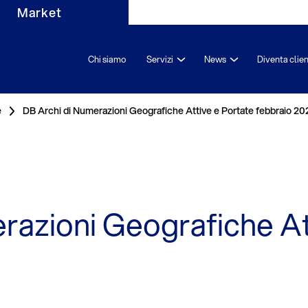
Market
Chi siamo
Servizi
News
Diventa clie
e
DB Archi di Numerazioni Geografiche Attive e Portate febbraio 20
razioni Geografiche At