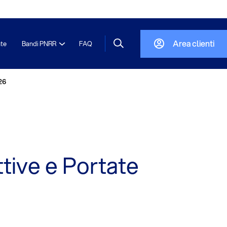
Area clienti
nte
Bandi PNRR
FAQ
26
tive e Portate