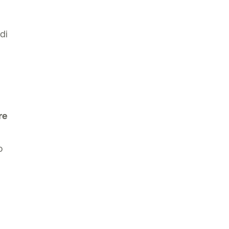
 di
re
o