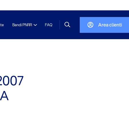
Area clienti
nte
Bandi PNRR
FAQ
 2007
VA