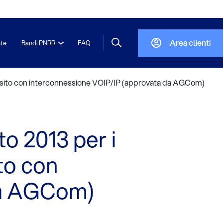
Area clienti
nte
Bandi PNRR
FAQ
 transito con interconnessione VOIP/IP (approvata da AGCom)
to 2013 per i
ito con
da AGCom)