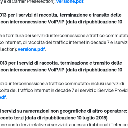
ty e di Carrier Preselection):
versione.pdf
.
3 per i servizi di raccolta, terminazione e transito delle
a con interconnessione VoIP/IP (data di ripubblicazione 10
 e fornitura dei servizi di interconnessione a traffico commutat
fico internet, di raccolta del traffico internet in decade 7 e i serviz
election):
versione.pdf
.
3 per i servizi di raccolta, terminazione e transito delle
a con interconnessione VoIP/IP (data di ripubblicazione 10
izi di interconnessione a traffico commutato (inclusi i servizi di
ccolta del traffico internet in decade 7 e i servizi di Service Provi
pdf
.
i servizi su numerazioni non geografiche di altro operatore:
 conto terzi (data di ripubblicazione 10 luglio 2015)
zione conto terzi relative ai servizi di accesso di abbonati Teleco