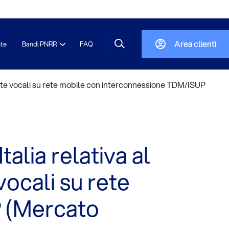
Area clienti
nte
Bandi PNRR
FAQ
amate vocali su rete mobile con interconnessione TDM/ISUP
alia relativa al
vocali su rete
 (Mercato