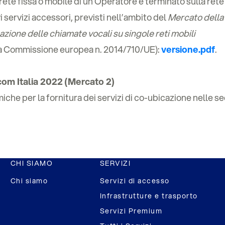
a rete fissa o mobile di un Operatore e terminato sulla rete
i servizi accessori, previsti nell’ambito del
Mercato della
nazione delle chiamate vocali su singole reti mobili
la Commissione europea n. 2014/710/UE):
versione.pdf
.
ecom Italia 2022 (Mercato 2)
he per la fornitura dei servizi di co-ubicazione nelle se
CHI SIAMO
SERVIZI
Chi siamo
Servizi di accesso
Infrastrutture e trasporto
Servizi Premium