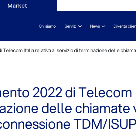
Market
Chi siamo
Servizi
News
Diventa clie
di Telecom Italia relativa al servizio di terminazione delle chi
mento 2022 di Telecom It
nazione delle chiamate 
rconnessione TDM/ISUP