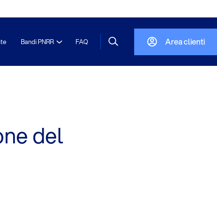
Area clienti
nte
Bandi PNRR
FAQ
one del