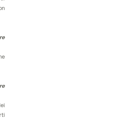
con
re
he
re
dei
ti