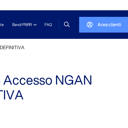
Area clienti
nte
Bandi PNRR
FAQ
– DEFINITIVA
023 Accesso NGAN
ITIVA