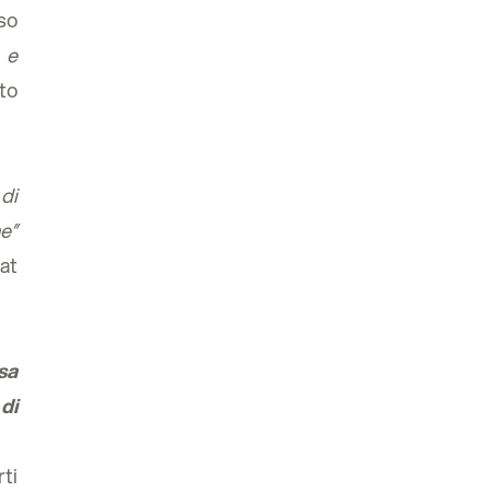
sso
 e
ato
di
me
”
at
sa
di
ti