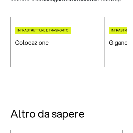
INFRASTRUTTURE E TRASPORTO
INFRASTRUTT
Colocazione
Giganet
Altro da sapere