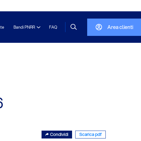
Area clienti
nte
Bandi PNRR
FAQ
6
Condividi
Scarica pdf