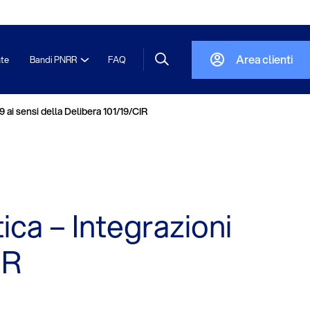
Area clienti
nte
Bandi PNRR
FAQ
9 ai sensi della Delibera 101/19/CIR
ica – Integrazioni
IR