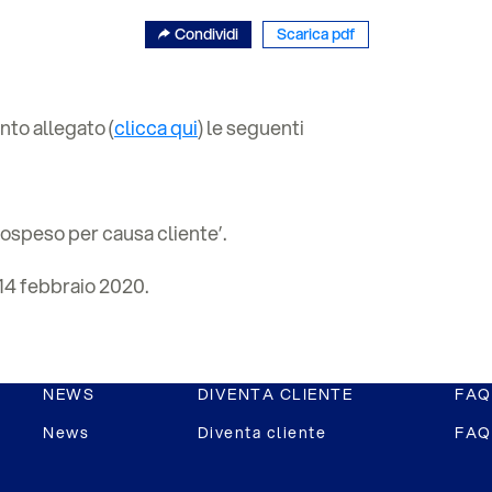
Condividi
Scarica pdf
nto allegato (
clicca qui
) le seguenti
‘sospeso per causa cliente’.
 14 febbraio 2020.
NEWS
DIVENTA CLIENTE
FAQ
News
Diventa cliente
FAQ