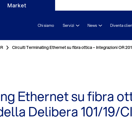
Market
Chi siamo
Servizi
News
Diventa clie
OR
Circuiti Terminating Ethernet su fibra ottica – Integrazioni OR 201
ng Ethernet su fibra ott
della Delibera 101/19/C